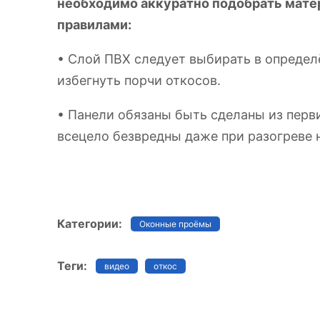
необходимо аккуратно подобрать мате
правилами:
• Слой ПВХ следует выбирать в опреде
избегнуть порчи откосов.
• Панели обязаны быть сделаны из перви
всецело безвредны даже при разогреве н
Категории:
Оконные проёмы
Теги:
видео
откос