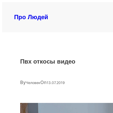
Перейти
к
Про Людей
содержимому
Пвх откосы видео
By
On
Человек
13.07.2019