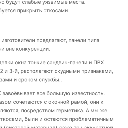
но будут слабые уязвимые места.
уется прикрыть откосами.
изготовители предлагают, панели типа
ни вне конкуренции.
делки окна тонкие сэндвич-панели и ПВХ
 2 и 3-й, располагают скудными признаками,
вами и сроком службы..
Х завоёвывает все большую известность.
азом сочетаются с оконной рамой, они к
пляются, посредством герметика. А мы же
 откосами, были и остаются проблематичным
й (листовой материал) даже при аккуратной