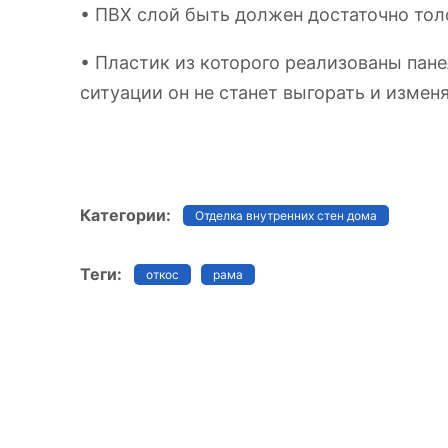
• ПВХ слой быть должен достаточно тол
• Пластик из которого реализованы пан
ситуации он не станет выгорать и измен
Категории:
Отделка внутренних стен дома
Теги:
откос
рама