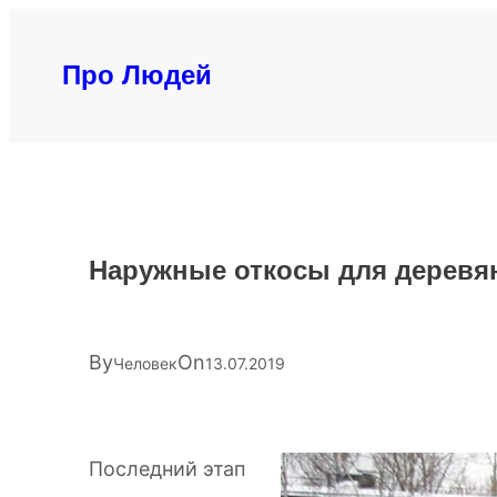
Перейти
к
Про Людей
содержимому
Наружные откосы для деревя
By
On
Человек
13.07.2019
Последний этап