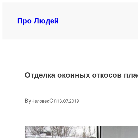
Перейти
к
Про Людей
содержимому
Отделка оконных откосов пл
By
On
Человек
13.07.2019