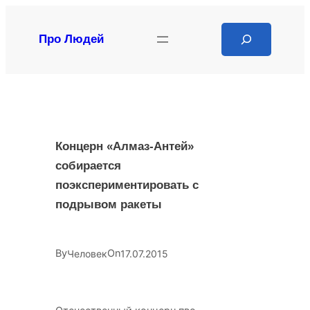
Перейти
к
Search
Про Людей
содержимому
Концерн «Алмаз-Антей»
собирается
поэкспериментировать с
подрывом ракеты
By
On
Человек
17.07.2015