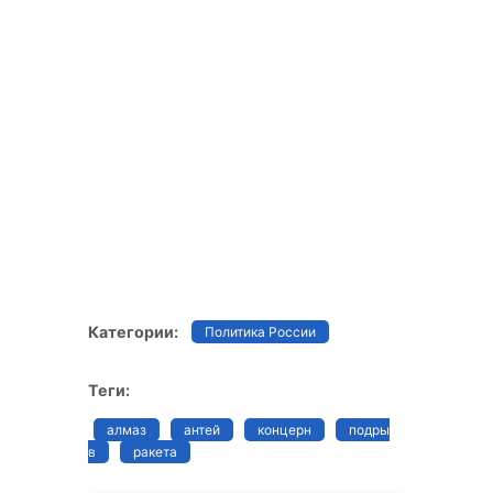
Категории:
Политика России
Теги:
алмаз
антей
концерн
подры
в
ракета