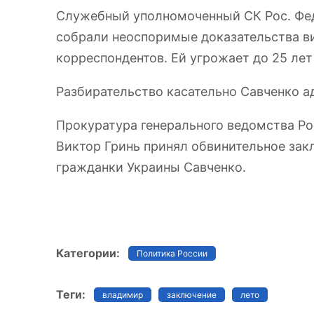
Служебный уполномоченный
СК Рос. Фе
собрали неоспоримые доказательства ви
корреспондентов. Ей угрожает до 25 лет
Разбирательство касательно Савченко а
Прокуратура генерального ведомства Рос
Виктор Гринь принял обвинительное зак
гражданки Украины Савченко.
Категории:
Политика России
Теги:
владимир
заключение
лето