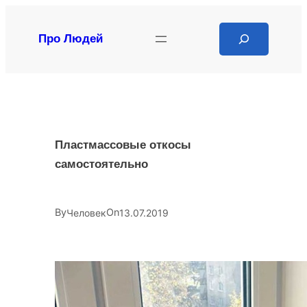
Перейти
к
Search
Про Людей
содержимому
Пластмассовые откосы
самостоятельно
By
On
Человек
13.07.2019