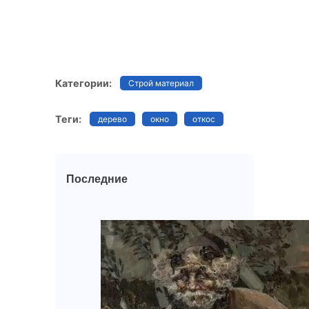
Категории:
Строй материал
Теги:
дерево
окно
откос
Последние