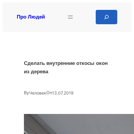
Перейти
к
Search
Про Людей
содержимому
Сделать внутренние откосы окон
из дерева
By
On
Человек
13.07.2019