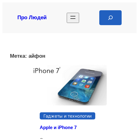
Перейти
к
Search
Про Людей
содержимому
Метка:
айфон
Гаджеты и технологии
Apple и iPhone 7