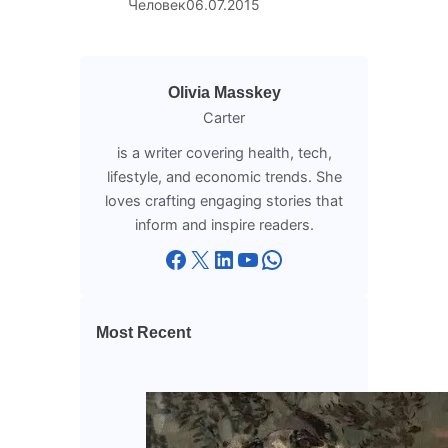
Человек
06.07.2015
Olivia Masskey
Carter
is a writer covering health, tech,
lifestyle, and economic trends. She
loves crafting engaging stories that
inform and inspire readers.
Facebook
X
LinkedIn
YouTube
WhatsApp
Most Recent