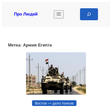
Перейти
к
Search
Про Людей
содержимому
Метка:
Армия Египта
Восток — дело тонкое