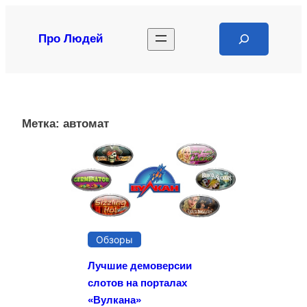
Перейти
к
Search
Про Людей
содержимому
Метка:
автомат
Обзоры
Лучшие демоверсии
слотов на порталах
«Вулкана»