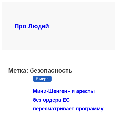
Перейти
к
содержимому
Про Людей
Метка:
безопасность
В мире
Мини-Шенген» и аресты
без ордера ЕС
пересматривает программу