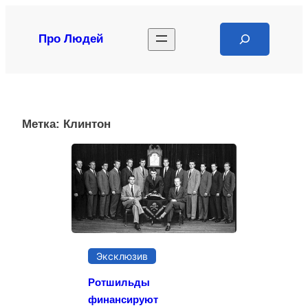
Перейти
к
Search
Про Людей
содержимому
Метка:
Клинтон
Эксклюзив
Ротшильды
финансируют