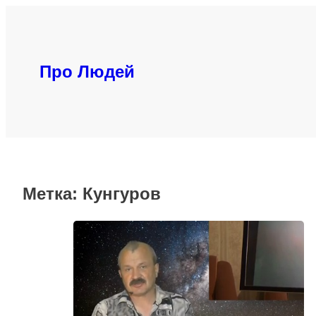
Перейти
к
содержимому
Про Людей
Метка:
Кунгуров