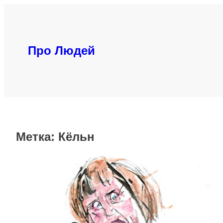
Перейти
к
содержимому
Про Людей
Метка:
Кёльн