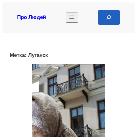
Перейти
к
Search
Про Людей
содержимому
Метка:
Луганск