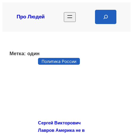
Перейти
к
Search
Про Людей
содержимому
Метка:
один
Политика России
Сергей Викторович
Лавров Америка не в