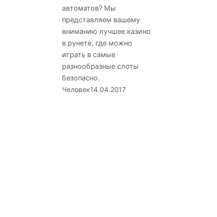
автоматов? Мы
представляем вашему
вниманию лучшее казино
в рунете, где можно
играть в самые
разнообразные слоты
безопасно.
Человек
14.04.2017