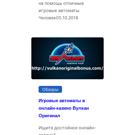
на помощь отличные
игровые автоматы.
Человек
05.10.2018
Обзоры
Игровые автоматы в
онлайн-казино Вулкан
Оригинал
Ищите достойное онлайн-