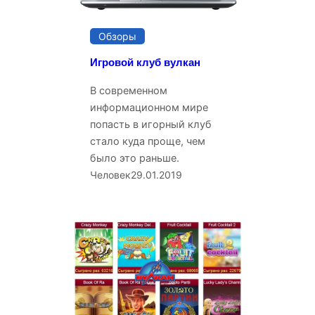
Обзоры
Игровой клуб вулкан
В современном
информационном мире
попасть в игорный клуб
стало куда проще, чем
было это раньше.
Человек
29.01.2019