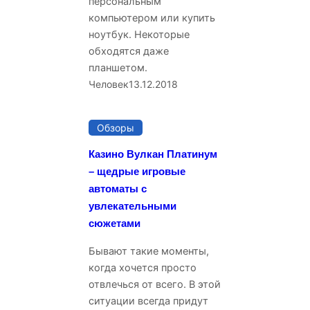
персональным
компьютером или купить
ноутбук. Некоторые
обходятся даже
планшетом.
Человек
13.12.2018
Обзоры
Казино Вулкан Платинум
– щедрые игровые
автоматы с
увлекательными
сюжетами
Бывают такие моменты,
когда хочется просто
отвлечься от всего. В этой
ситуации всегда придут