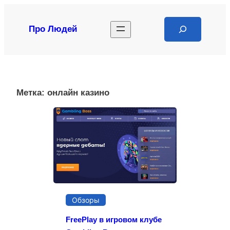
Перейти
к
Search
Про Людей
содержимому
Метка:
онлайн казино
Обзоры
FreePlay в игровом клубе