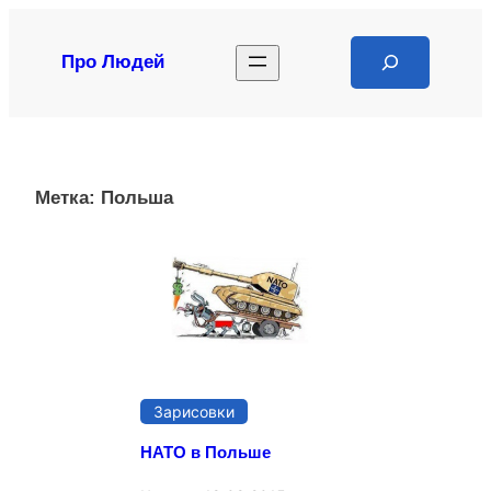
Перейти
к
Search
Про Людей
содержимому
Метка:
Польша
Зарисовки
НАТО в Польше