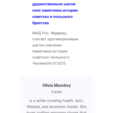
дружественным шагом
снос памятника истории
советско и польского
братства
МИД Рос. Федерац
считает противоречивым
шагом снесение
памятника истории
советско-польского
Человек
04.07.2015
Olivia Masskey
Carter
is a writer covering health, tech,
lifestyle, and economic trends. She
loves crafting engaging stories that