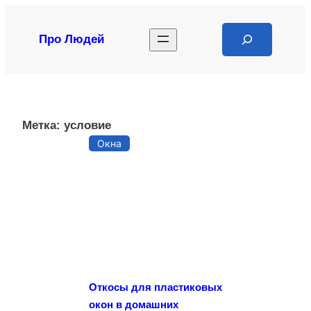
Перейти
к
Search
Про Людей
содержимому
Метка:
условие
Окна
Откосы для пластиковых
окон в домашних