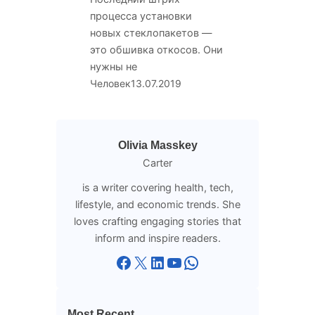
процесса установки
новых стеклопакетов —
это обшивка откосов. Они
нужны не
Человек
13.07.2019
Olivia Masskey
Carter
is a writer covering health, tech,
lifestyle, and economic trends. She
loves crafting engaging stories that
inform and inspire readers.
Facebook
X
LinkedIn
YouTube
WhatsApp
Most Recent