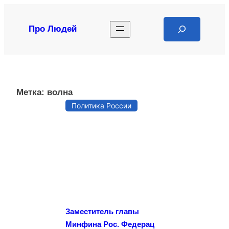
Перейти
к
Search
Про Людей
содержимому
Метка:
волна
Политика России
Заместитель главы
Минфина Рос. Федерац