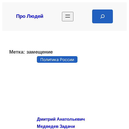
Перейти
к
Search
Про Людей
содержимому
Метка:
замещение
Политика России
Дмитрий Анатольевич
Медведев Задачи