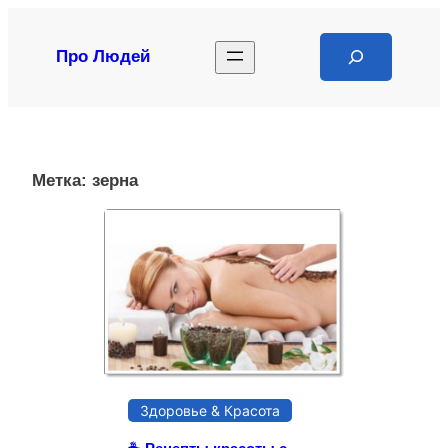
Перейти
к
Search
Про Людей
содержимому
Метка:
зерна
Здоровье & Красота