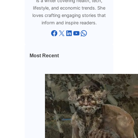
is a writer covering health, tech,
lifestyle, and economic trends. She
loves crafting engaging stories that
inform and inspire readers.
Facebook
X
LinkedIn
YouTube
WhatsApp
Most Recent