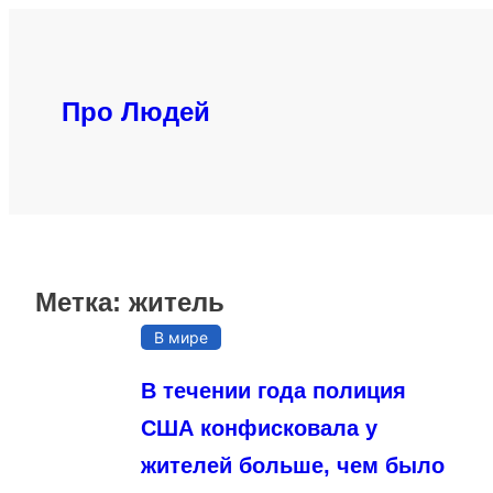
Перейти
к
содержимому
Про Людей
Метка:
житель
В мире
В течении года полиция
США конфисковала у
жителей больше, чем было