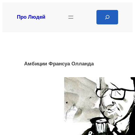
Перейти
к
Search
Про Людей
содержимому
Амбиции Франсуа Олланда