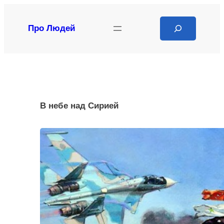
Перейти
к
Search
Про Людей
содержимому
В небе над Сирией